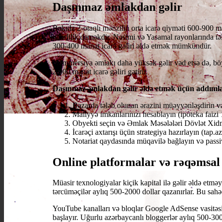
Daşınmaz əmlakdan gəlir
Bakıda 2-otaqlı mənzilin orta icarə qiyməti 600-900 ma
gəlirlilik deməkdir. Nəsimi və Yasamal rayonlarında t
300-400 manat icarə gəliri əldə etmək mümkündür.
Kommersiya əmlakı daha yüksək gəlir vəd etsə də, böyü
2.000 manat icarə gəliri gətirir.
Daşınmaz əmlakdan gəlir əldə etmək üçün addıml
Bazarda tələb olunan ərazini müəyyənləşdirin və
Maliyyə imkanlarınızı hesablayın (ipoteka faizi 
Obyekti seçin və Əmlak Məsələləri Dövlət Xid
İcarəçi axtarışı üçün strategiya hazırlayın (tap.az
Notariat qaydasında müqavilə bağlayın və passiv
Online platformalar və rəqəmsal
Müasir texnologiyalar kiçik kapital ilə gəlir əldə etm
tərcüməçilər aylıq 500-2000 dollar qazanırlar. Bu sahəd
YouTube kanalları və bloqlar Google AdSense vasitəsil
başlayır. Uğurlu azərbaycanlı bloggerlər aylıq 500-30