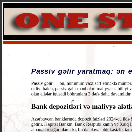
Passiv gəlir yaratmaq: ən e
Passiv gəlir — bu, minimum vaxt sərf etməklə müntəzə
etdiyi halda, passiv gəlir mənbələri maliyyə stabilliy
olan ailələr iqtisadi böhranlara 3 dəfə daha davamlıdır
Bank depozitləri və maliyyə alətl
Azərbaycan banklarında depozit faizləri 2024-cü ildə 
gətirir. Kapital Bankın, Bank Respublikanın və Xalq 
əmanətlər sığortalanır ki, bu da əlavə təhlükəsizlik təmi