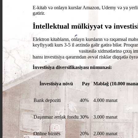
E-kitab və onlayn kurslar Amazon, Udemy və ya yerli pla
gətirir.
İntellektual mülkiyyət və investi
Elektron kitabların, onlayn kursların və rəqəmsal məhs
keyfiyyətli kurs 3-5 il ərzində gəlir gətirə bilər. Proqr
1xbet kassa
vasitəsilə xidmətlərinə çıxış im
hansı investisiya qərarından əvvəl risklər diqqətlə öyrə
İnvestisiya diversifikasiyası nümunəsi:
İnvestisiya növü
Pay
Məbləğ (10.000 mana
Bank depoziti
40%
4.000 manat
Daşınmaz əmlak fondu
30%
3.000 manat
Online biznes
20%
2.000 manat