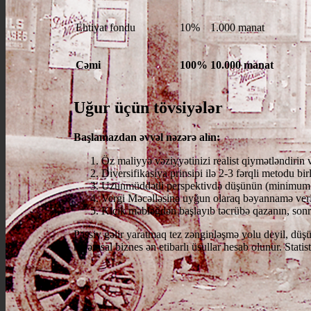
Ehtiyat fondu
10%
1.000 manat
Cəmi
100%
10.000 manat
Uğur üçün tövsiyələr
Başlamazdan əvvəl nəzərə alın:
Öz maliyyə vəziyyətinizi realist qiymətləndirin 
Diversifikasiya prinsipi ilə 2-3 fərqli metodu bir
Uzunmüddətli perspektivdə düşünün (minimum 
Vergi Məcəlləsinə uyğun olaraq bəyannamə veri
Kiçik məbləğdən başlayıb təcrübə qazanın, sonra
Passiv gəlir yaratmaq tez zənginləşmə yolu deyil, düş
rəqəmsal biznes ən etibarlı üsullar hesab olunur. Statis