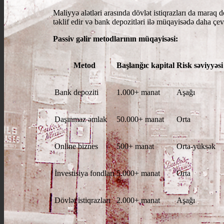
Maliyyə alətləri arasında dövlət istiqrazları da maraq 
təklif edir və bank depozitləri ilə müqayisədə daha çevi
Passiv gəlir metodlarının müqayisəsi:
Metod
Başlanğıc kapital
Risk səviyyəsi
Bank depoziti
1.000+ manat
Aşağı
Daşınmaz əmlak
50.000+ manat
Orta
Online biznes
500+ manat
Orta-yüksək
İnvestisiya fondları
5.000+ manat
Orta
Dövlət istiqrazları
2.000+ manat
Aşağı